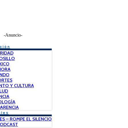
-Anuncio-
ción
RIDAD
OSILLO
XICO
NORA
NDO
ORTES
NTO Y CULTURA
LUD
NCIA
OLOGÍA
ARENCIA
ales
ES – ROMPE EL SILENCIO
PODCAST