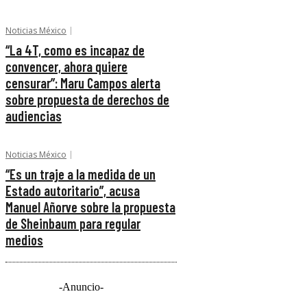
Noticias México
“La 4T, como es incapaz de
convencer, ahora quiere
censurar”: Maru Campos alerta
sobre propuesta de derechos de
audiencias
Noticias México
“Es un traje a la medida de un
Estado autoritario”, acusa
Manuel Añorve sobre la propuesta
de Sheinbaum para regular
medios
-Anuncio-