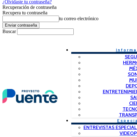
¿Olvidaste tu contraseña?
Recuperación de contraseña
Recupera tu contraseña
tu correo electrónico
Buscar
Informa
SEGU
HERM
MÉ
SO
MU
DEP
ENTRETENIMIE
SA
CIE
TECN
TRANSP
Especi
ENTREVISTAS ESPECIAL
VIDEO