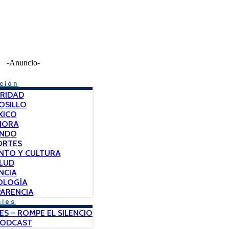
-Anuncio-
ción
RIDAD
OSILLO
XICO
NORA
NDO
ORTES
NTO Y CULTURA
LUD
NCIA
OLOGÍA
ARENCIA
ales
ES – ROMPE EL SILENCIO
PODCAST