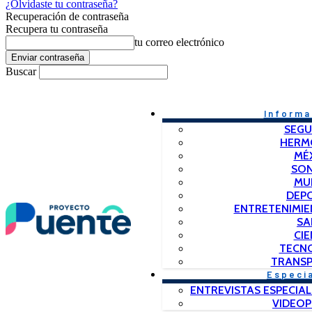
¿Olvidaste tu contraseña?
Recuperación de contraseña
Recupera tu contraseña
tu correo electrónico
Buscar
Informa
SEGU
HERM
MÉ
SO
MU
DEP
ENTRETENIMIE
SA
CIE
TECN
TRANSP
Especi
ENTREVISTAS ESPECIAL
VIDEO