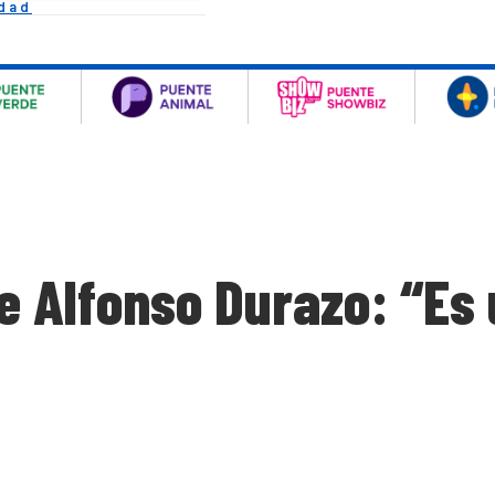
idad
e Alfonso Durazo: “Es 