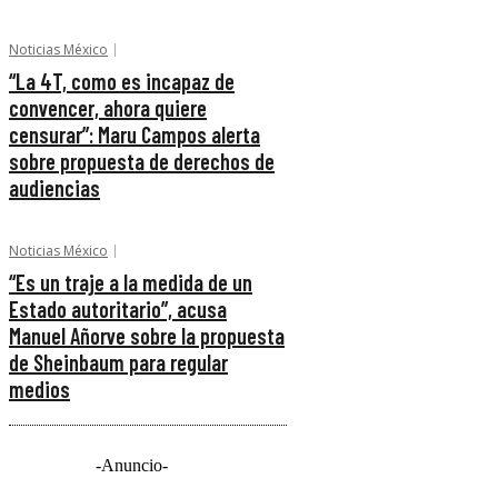
Noticias México
“La 4T, como es incapaz de
convencer, ahora quiere
censurar”: Maru Campos alerta
sobre propuesta de derechos de
audiencias
Noticias México
“Es un traje a la medida de un
Estado autoritario”, acusa
Manuel Añorve sobre la propuesta
de Sheinbaum para regular
medios
-Anuncio-