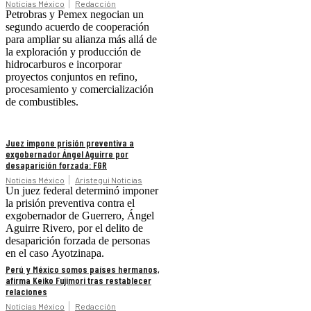
Noticias México
Redacción
Petrobras y Pemex negocian un
segundo acuerdo de cooperación
para ampliar su alianza más allá de
la exploración y producción de
hidrocarburos e incorporar
proyectos conjuntos en refino,
procesamiento y comercialización
de combustibles.
Juez impone prisión preventiva a
exgobernador Ángel Aguirre por
desaparición forzada: FGR
Noticias México
Aristegui Noticias
Un juez federal determinó imponer
la prisión preventiva contra el
exgobernador de Guerrero, Ángel
Aguirre Rivero, por el delito de
desaparición forzada de personas
en el caso Ayotzinapa.
Perú y México somos países hermanos,
afirma Keiko Fujimori tras restablecer
relaciones
Noticias México
Redacción