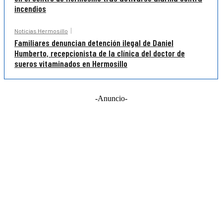
incendios
Noticias Hermosillo
Familiares denuncian detención ilegal de Daniel
Humberto, recepcionista de la clínica del doctor de
sueros vitaminados en Hermosillo
-Anuncio-