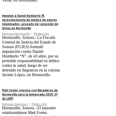
Verde, en Hermosillo.
Imputan a Daniel Humberto ‘N’,
exrecepcionista de médico de sueros
vitaminados, acusado por posesión de
droga en Hermosillo
Noticias Hermosillo
Redacción
Hermosillo, Sonora.- La Fiscalía
General de Justicia del Estado de
Sonora (FGJES) formuló
imputación contra Daniel
Humberto “N”, de 43 años, por su
probable responsabilidad en delitos
contra la salud, luego de ser
detenido en flagrancia en la colonia
Jacinto López, en Hermosillo.
Matt Foster regresa con Naranjeros de
Hermosillo para la temporada 2026-27
de LAMP
Noticias Deportes
Redacción
Hermosillo, Sonora.- El lanzador
estadounidense Matt Foster,