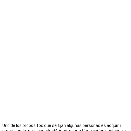
Uno de los propósitos que se fijan algunas personas es adquirir
una vivienda, para hacerlo GA Hipotecaria tiene varias opciones y