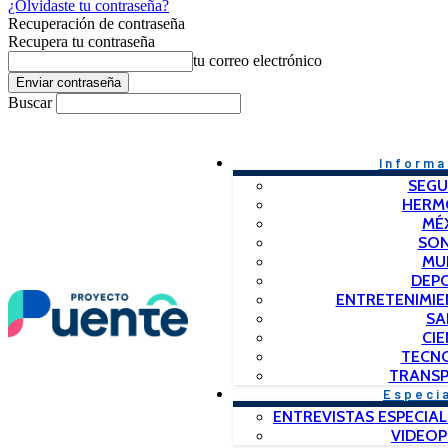
¿Olvidaste tu contraseña?
Recuperación de contraseña
Recupera tu contraseña
tu correo electrónico
Buscar
Informa
SEGU
HERM
MÉ
SO
MU
DEP
ENTRETENIMIE
SA
CIE
TECN
TRANSP
Especi
ENTREVISTAS ESPECIAL
VIDEO