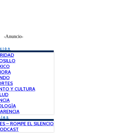
-Anuncio-
ción
RIDAD
OSILLO
XICO
NORA
NDO
ORTES
NTO Y CULTURA
LUD
NCIA
OLOGÍA
ARENCIA
ales
ES – ROMPE EL SILENCIO
PODCAST