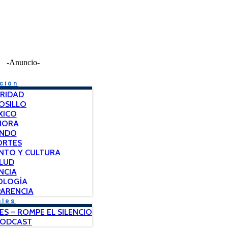
-Anuncio-
ción
RIDAD
OSILLO
XICO
NORA
NDO
ORTES
NTO Y CULTURA
LUD
NCIA
OLOGÍA
ARENCIA
ales
ES – ROMPE EL SILENCIO
PODCAST