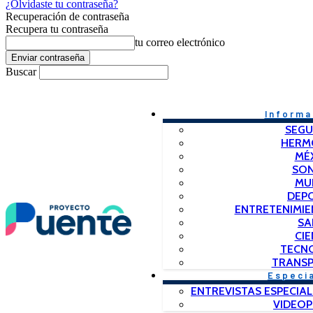
¿Olvidaste tu contraseña?
Recuperación de contraseña
Recupera tu contraseña
tu correo electrónico
Buscar
Informa
SEGU
HERM
MÉ
SO
MU
DEP
ENTRETENIMIE
SA
CIE
TECN
TRANSP
Especi
ENTREVISTAS ESPECIAL
VIDEO