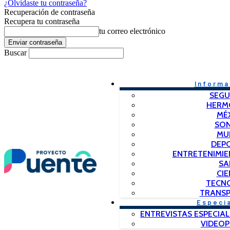
¿Olvidaste tu contraseña?
Recuperación de contraseña
Recupera tu contraseña
tu correo electrónico
Buscar
Informa
SEGU
HERM
MÉ
SO
MU
DEP
ENTRETENIMIE
SA
CIE
TECN
TRANSP
Especi
ENTREVISTAS ESPECIAL
VIDEO