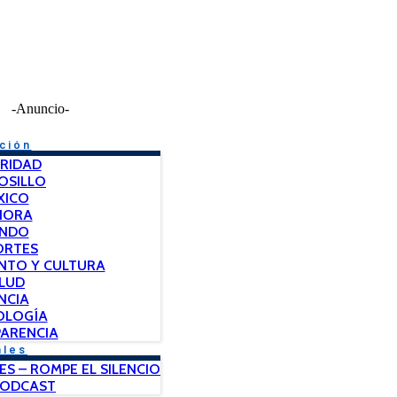
-Anuncio-
ción
RIDAD
OSILLO
XICO
NORA
NDO
ORTES
NTO Y CULTURA
LUD
NCIA
OLOGÍA
ARENCIA
ales
ES – ROMPE EL SILENCIO
PODCAST