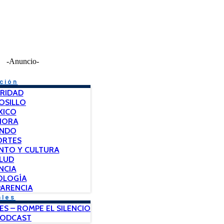
-Anuncio-
ción
RIDAD
OSILLO
XICO
NORA
NDO
ORTES
NTO Y CULTURA
LUD
NCIA
OLOGÍA
ARENCIA
ales
ES – ROMPE EL SILENCIO
PODCAST