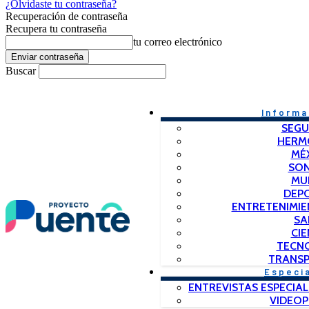
¿Olvidaste tu contraseña?
Recuperación de contraseña
Recupera tu contraseña
tu correo electrónico
Buscar
Informa
SEGU
HERM
MÉ
SO
MU
DEP
ENTRETENIMIE
SA
CIE
TECN
TRANSP
Especi
ENTREVISTAS ESPECIAL
VIDEO