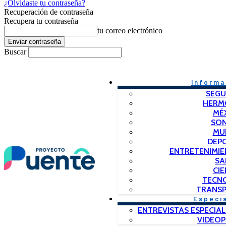
¿Olvidaste tu contraseña?
Recuperación de contraseña
Recupera tu contraseña
tu correo electrónico
Buscar
Informa
SEGU
HERM
MÉ
SO
MU
DEP
ENTRETENIMIE
SA
CIE
TECN
TRANSP
Especi
ENTREVISTAS ESPECIAL
VIDEO