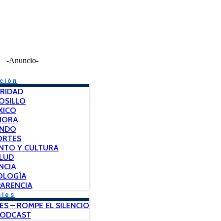
-Anuncio-
ción
RIDAD
OSILLO
XICO
NORA
NDO
ORTES
NTO Y CULTURA
LUD
NCIA
OLOGÍA
ARENCIA
ales
ES – ROMPE EL SILENCIO
PODCAST