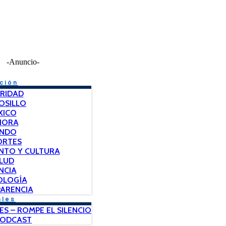
-Anuncio-
ción
RIDAD
OSILLO
XICO
NORA
NDO
ORTES
NTO Y CULTURA
LUD
NCIA
OLOGÍA
ARENCIA
ales
ES – ROMPE EL SILENCIO
PODCAST