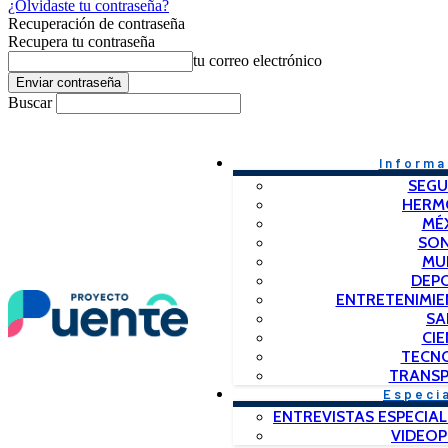
¿Olvidaste tu contraseña?
Recuperación de contraseña
Recupera tu contraseña
tu correo electrónico
Buscar
Informa
SEGU
HERM
MÉ
SO
MU
DEP
ENTRETENIMIE
SA
CIE
TECN
TRANSP
Especi
ENTREVISTAS ESPECIAL
VIDEO