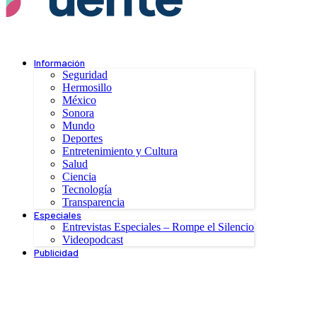
Información
Seguridad
Hermosillo
México
Sonora
Mundo
Deportes
Entretenimiento y Cultura
Salud
Ciencia
Tecnología
Transparencia
Especiales
Entrevistas Especiales – Rompe el Silencio
Videopodcast
Publicidad