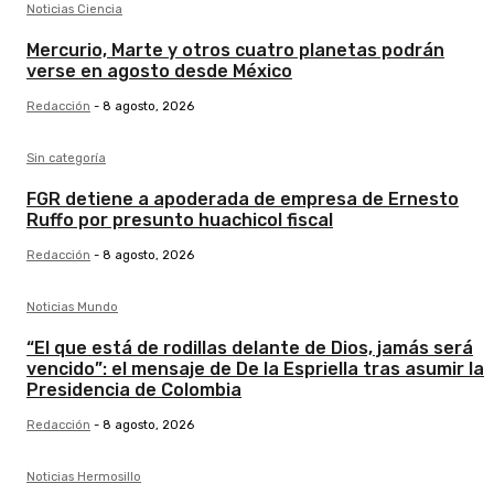
Noticias Ciencia
Mercurio, Marte y otros cuatro planetas podrán
verse en agosto desde México
Redacción
-
8 agosto, 2026
Sin categoría
FGR detiene a apoderada de empresa de Ernesto
Ruffo por presunto huachicol fiscal
Redacción
-
8 agosto, 2026
Noticias Mundo
“El que está de rodillas delante de Dios, jamás será
vencido”: el mensaje de De la Espriella tras asumir la
Presidencia de Colombia
Redacción
-
8 agosto, 2026
Noticias Hermosillo