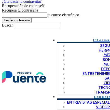
¿Olvidaste tu contraseña?
Recuperación de contraseña
Recupera tu contraseña
tu correo electrónico
Buscar
Informa
SEGU
HERM
MÉ
SO
MU
DEP
ENTRETENIMIE
SA
CIE
TECN
TRANSP
Especi
ENTREVISTAS ESPECIAL
VIDEO