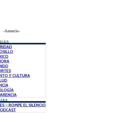
-Anuncio-
ción
RIDAD
OSILLO
XICO
NORA
NDO
ORTES
NTO Y CULTURA
LUD
NCIA
OLOGÍA
ARENCIA
ales
ES – ROMPE EL SILENCIO
PODCAST