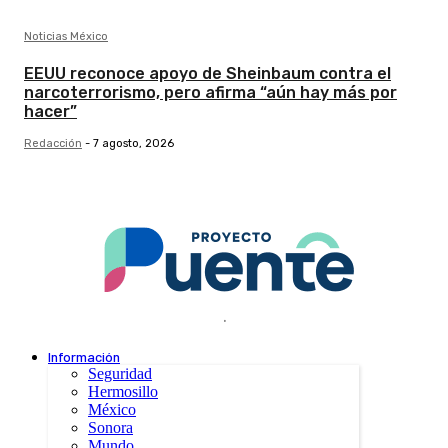
Noticias México
EEUU reconoce apoyo de Sheinbaum contra el
narcoterrorismo, pero afirma “aún hay más por
hacer”
Redacción
-
7 agosto, 2026
.
Información
Seguridad
Hermosillo
México
Sonora
Mundo