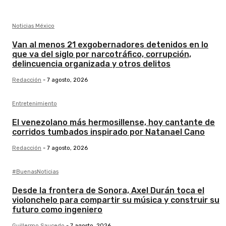
Noticias México
Van al menos 21 exgobernadores detenidos en lo
que va del siglo por narcotráfico, corrupción,
delincuencia organizada y otros delitos
Redacción
-
7 agosto, 2026
Entretenimiento
El venezolano más hermosillense, hoy cantante de
corridos tumbados inspirado por Natanael Cano
Redacción
-
7 agosto, 2026
#BuenasNoticias
Desde la frontera de Sonora, Axel Durán toca el
violonchelo para compartir su música y construir su
futuro como ingeniero
Guillermo Saucedo
-
7 agosto, 2026