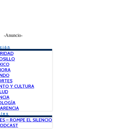
-Anuncio-
ción
RIDAD
OSILLO
XICO
NORA
NDO
ORTES
NTO Y CULTURA
LUD
NCIA
OLOGÍA
ARENCIA
ales
ES – ROMPE EL SILENCIO
PODCAST