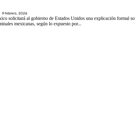
9 febrero, 2026
o solicitará al gobierno de Estados Unidos una explicación formal sob
inales mexicanas, según lo expuesto por...