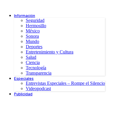
Información
Seguridad
Hermosillo
México
Sonora
Mundo
Deportes
Entretenimiento y Cultura
Salud
Ciencia
Tecnología
Transparencia
Especiales
Entrevistas Especiales – Rompe el Silencio
Videopodcast
Publicidad