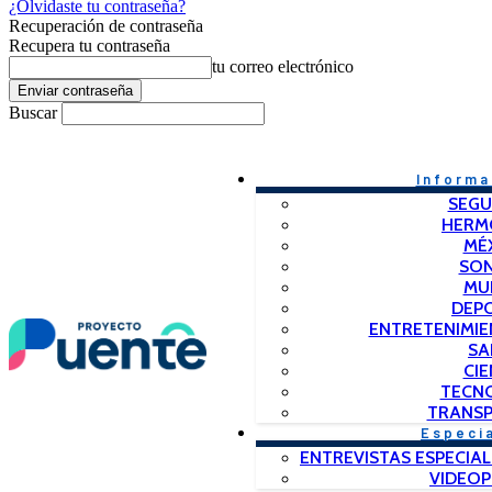
¿Olvidaste tu contraseña?
Recuperación de contraseña
Recupera tu contraseña
tu correo electrónico
Buscar
Informa
SEGU
HERM
MÉ
SO
MU
DEP
ENTRETENIMIE
SA
CIE
TECN
TRANSP
Especi
ENTREVISTAS ESPECIAL
VIDEO