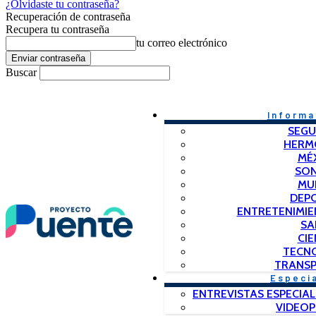
¿Olvidaste tu contraseña?
Recuperación de contraseña
Recupera tu contraseña
tu correo electrónico
Buscar
Informa
SEGU
HERM
MÉ
SO
MU
DEP
ENTRETENIMIE
SA
CIE
TECN
TRANSP
Especi
ENTREVISTAS ESPECIAL
VIDEO