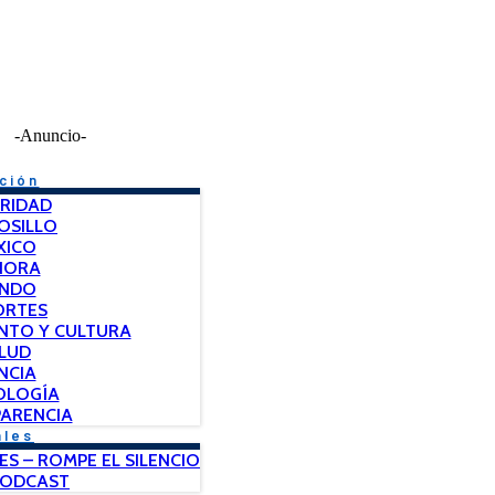
-Anuncio-
ción
RIDAD
OSILLO
XICO
NORA
NDO
ORTES
NTO Y CULTURA
LUD
NCIA
OLOGÍA
ARENCIA
ales
ES – ROMPE EL SILENCIO
PODCAST