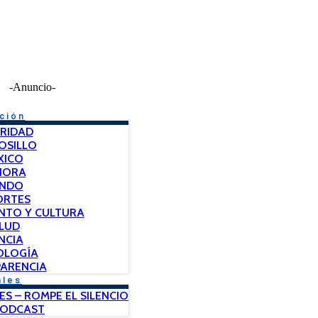
-Anuncio-
ción
RIDAD
OSILLO
XICO
NORA
NDO
ORTES
NTO Y CULTURA
LUD
NCIA
OLOGÍA
ARENCIA
ales
ES – ROMPE EL SILENCIO
PODCAST