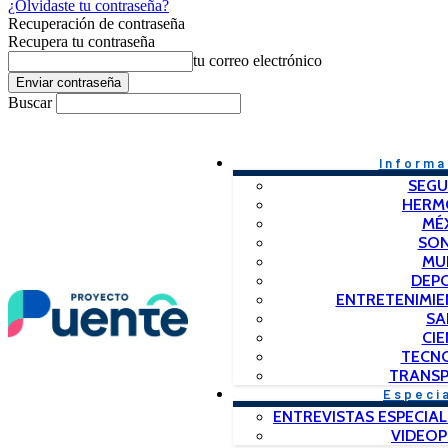
¿Olvidaste tu contraseña?
Recuperación de contraseña
Recupera tu contraseña
tu correo electrónico
Buscar
Informa
SEGU
HERM
MÉ
SO
MU
DEP
ENTRETENIMIE
SA
CIE
TECN
TRANSP
Especi
ENTREVISTAS ESPECIAL
VIDEO