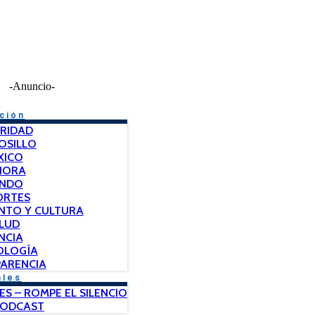
-Anuncio-
ción
RIDAD
OSILLO
XICO
NORA
NDO
ORTES
NTO Y CULTURA
LUD
NCIA
OLOGÍA
ARENCIA
ales
ES – ROMPE EL SILENCIO
PODCAST