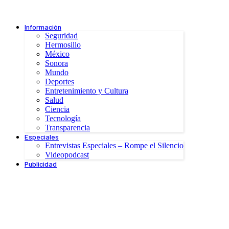
Información
Seguridad
Hermosillo
México
Sonora
Mundo
Deportes
Entretenimiento y Cultura
Salud
Ciencia
Tecnología
Transparencia
Especiales
Entrevistas Especiales – Rompe el Silencio
Videopodcast
Publicidad