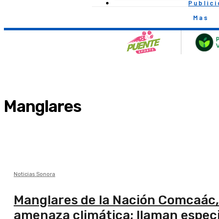
Public
Mas
Manglares
Noticias Sonora
Manglares de la Nación Comcaác, 
amenaza climática; llaman especi