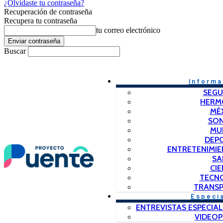
¿Olvidaste tu contraseña?
Recuperación de contraseña
Recupera tu contraseña
tu correo electrónico
Buscar
Informa
SEGU
HERM
MÉ
SO
MU
DEP
ENTRETENIMIE
SA
CIE
TECN
TRANSP
Especi
ENTREVISTAS ESPECIAL
VIDEO