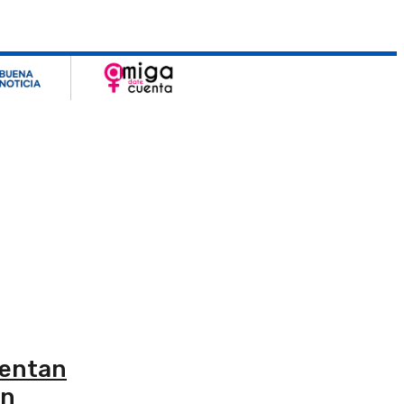
rentan
ón