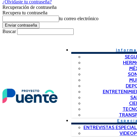
¿Olvidaste tu contraseña?
Recuperación de contraseña
Recupera tu contraseña
tu correo electrónico
Buscar
Informa
SEGU
HERM
MÉ
SO
MU
DEP
ENTRETENIMIE
SA
CIE
TECN
TRANSP
Especi
ENTREVISTAS ESPECIAL
VIDEO