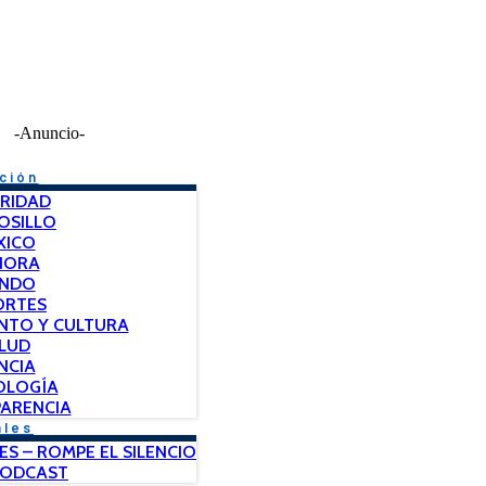
-Anuncio-
ción
RIDAD
OSILLO
XICO
NORA
NDO
ORTES
NTO Y CULTURA
LUD
NCIA
OLOGÍA
ARENCIA
ales
ES – ROMPE EL SILENCIO
PODCAST