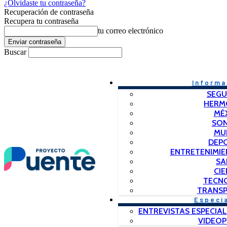
¿Olvidaste tu contraseña?
Recuperación de contraseña
Recupera tu contraseña
tu correo electrónico
Buscar
Informa
SEGU
HERM
MÉ
SO
MU
DEP
ENTRETENIMIE
SA
CIE
TECN
TRANSP
Especi
ENTREVISTAS ESPECIAL
VIDEO