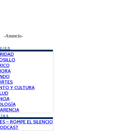
-Anuncio-
ción
RIDAD
OSILLO
XICO
NORA
NDO
ORTES
NTO Y CULTURA
LUD
NCIA
OLOGÍA
ARENCIA
ales
ES – ROMPE EL SILENCIO
PODCAST