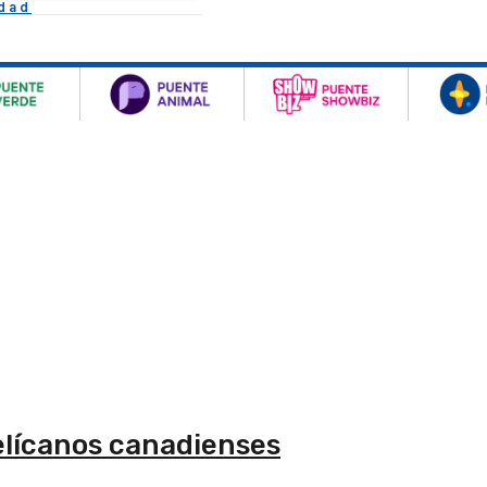
idad
pelícanos canadienses