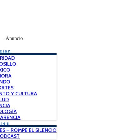
-Anuncio-
ción
RIDAD
OSILLO
XICO
NORA
NDO
ORTES
NTO Y CULTURA
LUD
NCIA
OLOGÍA
ARENCIA
ales
ES – ROMPE EL SILENCIO
PODCAST