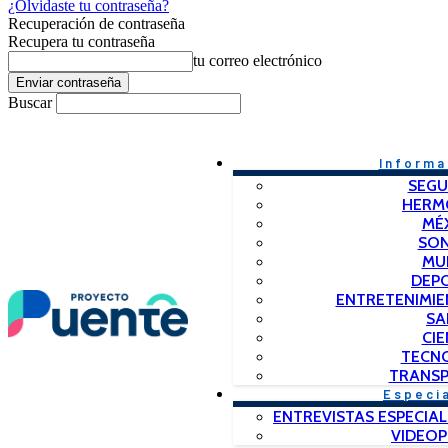
¿Olvidaste tu contraseña?
Recuperación de contraseña
Recupera tu contraseña
tu correo electrónico
Buscar
Informa
SEGU
HERM
MÉ
SO
MU
DEP
ENTRETENIMIE
SA
CIE
TECN
TRANSP
Especi
ENTREVISTAS ESPECIAL
VIDEO