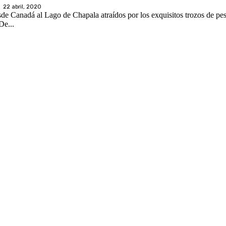
22 abril, 2020
esde Canadá al Lago de Chapala atraídos por los exquisitos trozos de pe
or de seis meses y posteriormente se dirigen hacia el norte. De...