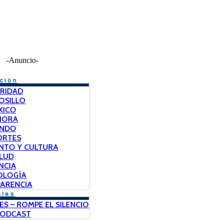
-Anuncio-
ción
RIDAD
OSILLO
XICO
NORA
NDO
ORTES
NTO Y CULTURA
LUD
NCIA
OLOGÍA
ARENCIA
ales
ES – ROMPE EL SILENCIO
PODCAST