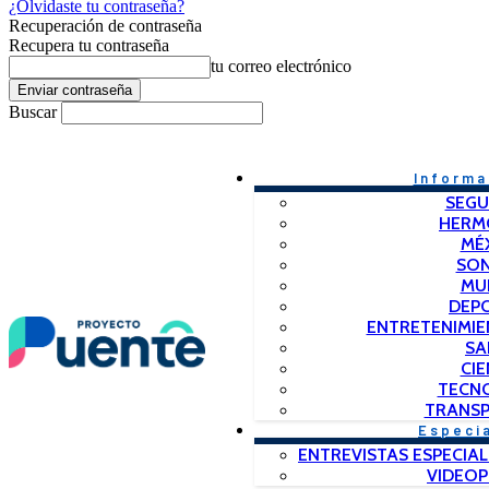
¿Olvidaste tu contraseña?
Recuperación de contraseña
Recupera tu contraseña
tu correo electrónico
Buscar
Informa
SEGU
HERM
MÉ
SO
MU
DEP
ENTRETENIMIE
SA
CIE
TECN
TRANSP
Especi
ENTREVISTAS ESPECIAL
VIDEO