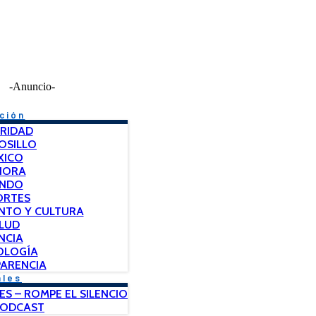
-Anuncio-
ción
RIDAD
OSILLO
XICO
NORA
NDO
ORTES
NTO Y CULTURA
LUD
NCIA
OLOGÍA
ARENCIA
ales
ES – ROMPE EL SILENCIO
PODCAST