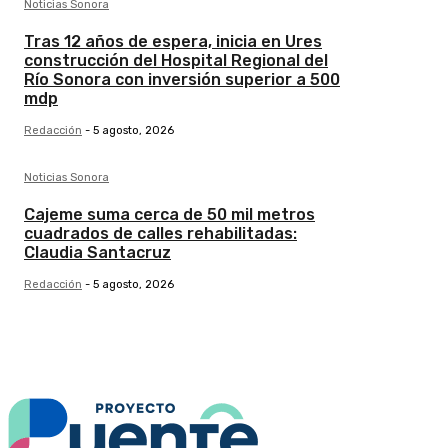
Noticias Sonora
Tras 12 años de espera, inicia en Ures
construcción del Hospital Regional del
Río Sonora con inversión superior a 500
mdp
Redacción
-
5 agosto, 2026
Noticias Sonora
Cajeme suma cerca de 50 mil metros
cuadrados de calles rehabilitadas:
Claudia Santacruz
Redacción
-
5 agosto, 2026