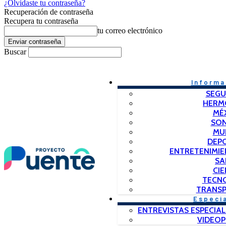
¿Olvidaste tu contraseña?
Recuperación de contraseña
Recupera tu contraseña
tu correo electrónico
Buscar
Informa
SEGU
HERM
MÉ
SO
MU
DEP
ENTRETENIMIE
SA
CIE
TECN
TRANSP
Especi
ENTREVISTAS ESPECIAL
VIDEO