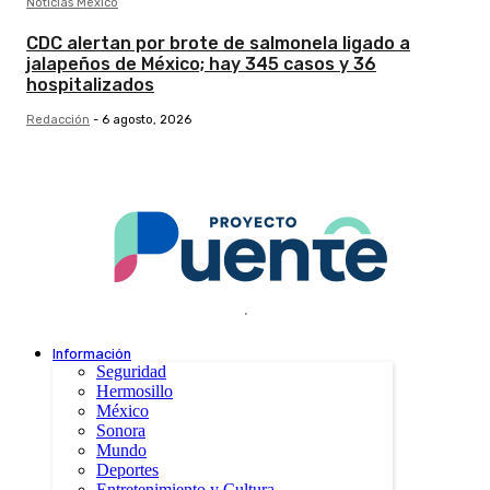
Noticias México
CDC alertan por brote de salmonela ligado a
jalapeños de México; hay 345 casos y 36
hospitalizados
Redacción
-
6 agosto, 2026
.
Información
Seguridad
Hermosillo
México
Sonora
Mundo
Deportes
Entretenimiento y Cultura