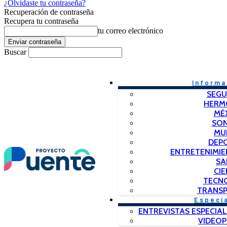
¿Olvidaste tu contraseña?
Recuperación de contraseña
Recupera tu contraseña
tu correo electrónico
Buscar
Informa
SEGU
HERM
MÉ
SO
MU
DEP
ENTRETENIMIE
SA
CIE
TECN
TRANSP
Especi
ENTREVISTAS ESPECIAL
VIDEO