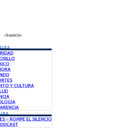
-Anuncio-
ción
RIDAD
OSILLO
XICO
NORA
NDO
ORTES
NTO Y CULTURA
LUD
NCIA
OLOGÍA
ARENCIA
ales
ES – ROMPE EL SILENCIO
PODCAST