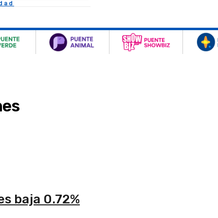
idad
nes
es baja 0.72%