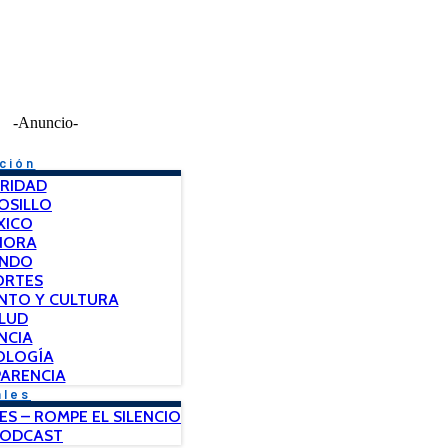
-Anuncio-
ción
RIDAD
OSILLO
XICO
NORA
NDO
ORTES
NTO Y CULTURA
LUD
NCIA
OLOGÍA
ARENCIA
ales
ES – ROMPE EL SILENCIO
PODCAST