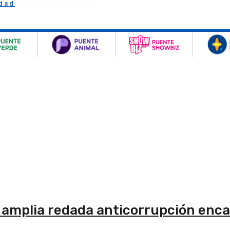
idad
na amplia redada anticorrupción enc