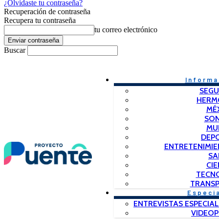
¿Olvidaste tu contraseña?
Recuperación de contraseña
Recupera tu contraseña
tu correo electrónico
Buscar
Informa
SEGU
HERM
MÉ
SO
MU
DEP
ENTRETENIMIE
SA
CIE
TECN
TRANSP
Especi
ENTREVISTAS ESPECIAL
VIDEO