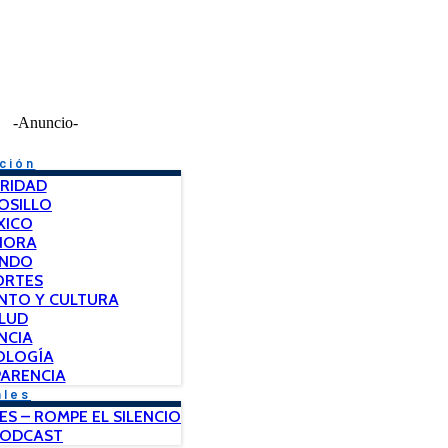
-Anuncio-
ción
RIDAD
OSILLO
XICO
NORA
NDO
ORTES
NTO Y CULTURA
LUD
NCIA
OLOGÍA
ARENCIA
ales
ES – ROMPE EL SILENCIO
PODCAST