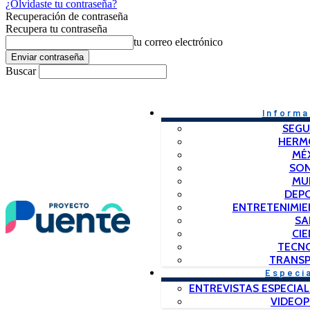
¿Olvidaste tu contraseña?
Recuperación de contraseña
Recupera tu contraseña
tu correo electrónico
Buscar
Informa
SEGU
HERM
MÉ
SO
MU
DEP
ENTRETENIMIE
SA
CIE
TECN
TRANSP
Especi
ENTREVISTAS ESPECIAL
VIDEO