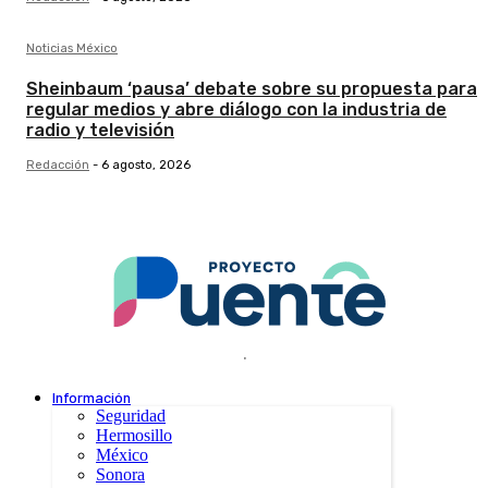
Noticias México
Sheinbaum ‘pausa’ debate sobre su propuesta para
regular medios y abre diálogo con la industria de
radio y televisión
Redacción
-
6 agosto, 2026
.
Información
Seguridad
Hermosillo
México
Sonora