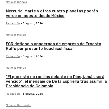
Noticias Ciencia
Mercurio, Marte y otros cuatro planetas podrán
verse en agosto desde México
Redacción
-
8 agosto, 2026
Noticias México
FGR detiene a apoderada de empresa de Ernesto
Ruffo por presunto huachicol fiscal
Redacción
-
8 agosto, 2026
Noticias Mundo
“El que está de rodillas delante de Dios, jamás será
vencido”: el mensaje de De la Espriella tras asumir la
Presidencia de Colombia
Redacción
-
8 agosto, 2026
Noticias Hermosillo