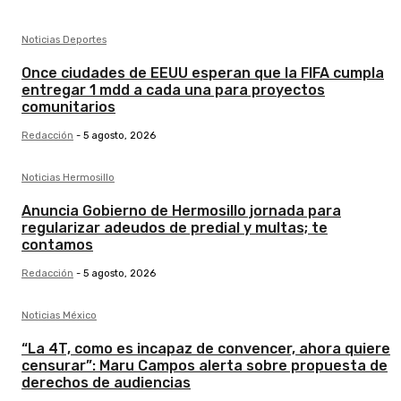
Noticias Deportes
Once ciudades de EEUU esperan que la FIFA cumpla
entregar 1 mdd a cada una para proyectos
comunitarios
Redacción
-
5 agosto, 2026
Noticias Hermosillo
Anuncia Gobierno de Hermosillo jornada para
regularizar adeudos de predial y multas; te
contamos
Redacción
-
5 agosto, 2026
Noticias México
“La 4T, como es incapaz de convencer, ahora quiere
censurar”: Maru Campos alerta sobre propuesta de
derechos de audiencias