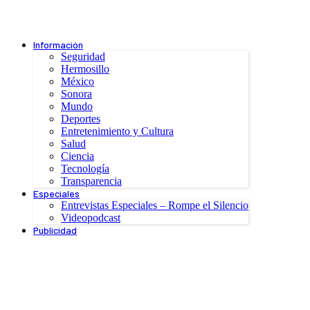
Información
Seguridad
Hermosillo
México
Sonora
Mundo
Deportes
Entretenimiento y Cultura
Salud
Ciencia
Tecnología
Transparencia
Especiales
Entrevistas Especiales – Rompe el Silencio
Videopodcast
Publicidad