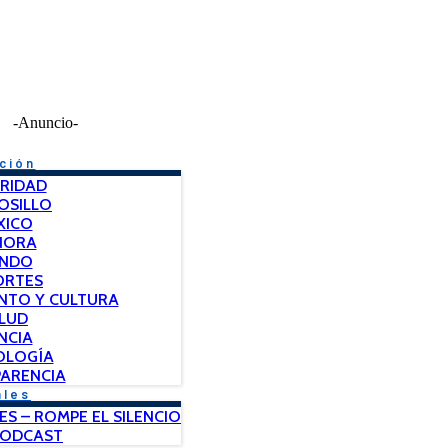
-Anuncio-
ción
RIDAD
OSILLO
XICO
NORA
NDO
ORTES
NTO Y CULTURA
LUD
NCIA
OLOGÍA
ARENCIA
ales
ES – ROMPE EL SILENCIO
PODCAST