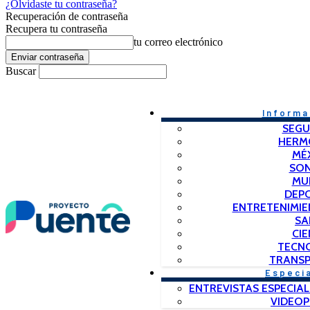
¿Olvidaste tu contraseña?
Recuperación de contraseña
Recupera tu contraseña
tu correo electrónico
Buscar
Informa
SEGU
HERM
MÉ
SO
MU
DEP
ENTRETENIMIE
SA
CIE
TECN
TRANSP
Especi
ENTREVISTAS ESPECIAL
VIDEO