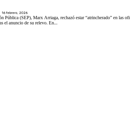
16 febrero, 2026
ón Pública (SEP), Marx Arriaga, rechazó estar “atrincherado” en las ofi
dependencia, pese a permanecer más de 72 horas en el inmueble tras el anuncio de su relevo. En...