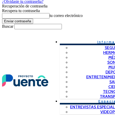
¿Olvidaste tu contraseña?
Recuperación de contraseña
Recupera tu contraseña
tu correo electrónico
Buscar
Informa
SEGU
HERM
MÉ
SO
MU
DEP
ENTRETENIMIE
SA
CIE
TECN
TRANSP
Especi
ENTREVISTAS ESPECIAL
VIDEO