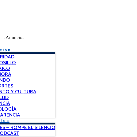
-Anuncio-
ción
RIDAD
OSILLO
XICO
NORA
NDO
ORTES
NTO Y CULTURA
LUD
NCIA
OLOGÍA
ARENCIA
ales
ES – ROMPE EL SILENCIO
PODCAST