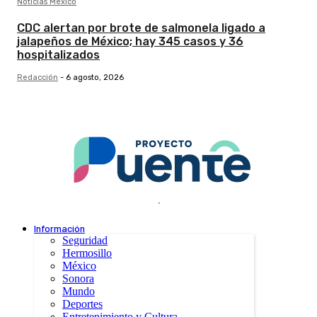
Noticias México
CDC alertan por brote de salmonela ligado a
jalapeños de México; hay 345 casos y 36
hospitalizados
Redacción
-
6 agosto, 2026
.
Información
Seguridad
Hermosillo
México
Sonora
Mundo
Deportes
Entretenimiento y Cultura