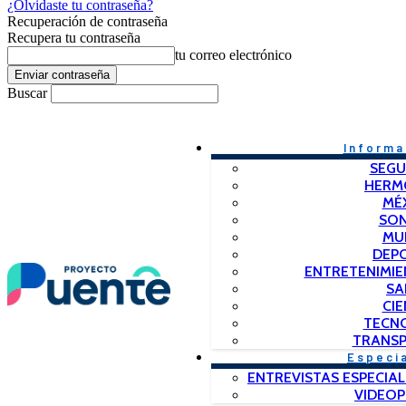
¿Olvidaste tu contraseña?
Recuperación de contraseña
Recupera tu contraseña
tu correo electrónico
Buscar
Informa
SEGU
HERM
MÉ
SO
MU
DEP
ENTRETENIMIE
SA
CIE
TECN
TRANSP
Especi
ENTREVISTAS ESPECIAL
VIDEO