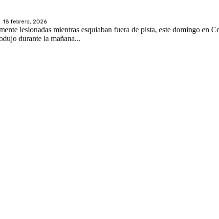
18 febrero, 2026
nte lesionadas mientras esquiaban fuera de pista, este domingo en Co
 Alpino de Emergencias. El alud se produjo durante la mañana...