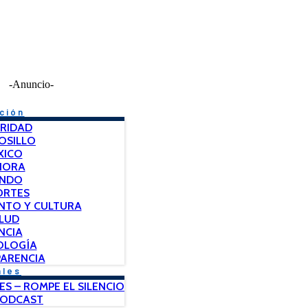
-Anuncio-
ción
RIDAD
OSILLO
XICO
NORA
NDO
ORTES
NTO Y CULTURA
LUD
NCIA
OLOGÍA
ARENCIA
ales
ES – ROMPE EL SILENCIO
PODCAST