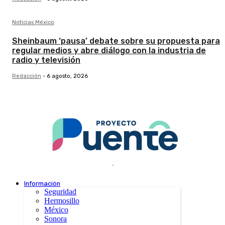
Noticias México
Sheinbaum ‘pausa’ debate sobre su propuesta para
regular medios y abre diálogo con la industria de
radio y televisión
Redacción
-
6 agosto, 2026
.
Información
Seguridad
Hermosillo
México
Sonora