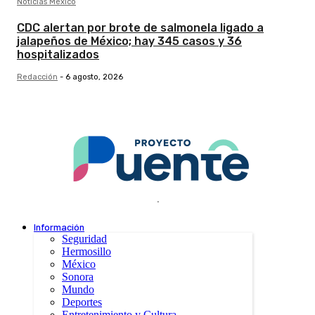
Noticias México
CDC alertan por brote de salmonela ligado a
jalapeños de México; hay 345 casos y 36
hospitalizados
Redacción
-
6 agosto, 2026
.
Información
Seguridad
Hermosillo
México
Sonora
Mundo
Deportes
Entretenimiento y Cultura