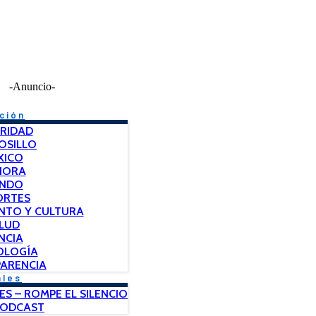
-Anuncio-
ción
RIDAD
OSILLO
XICO
NORA
NDO
ORTES
NTO Y CULTURA
LUD
NCIA
OLOGÍA
ARENCIA
ales
ES – ROMPE EL SILENCIO
PODCAST