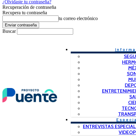
¿Olvidaste tu contraseña?
Recuperación de contraseña
Recupera tu contraseña
tu correo electrónico
Buscar
Informa
SEGU
HERM
MÉ
SO
MU
DEP
ENTRETENIMIE
SA
CIE
TECN
TRANSP
Especi
ENTREVISTAS ESPECIAL
VIDEO