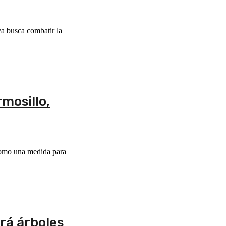
va busca combatir la
mosillo,
como una medida para
rá árboles