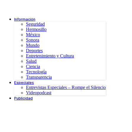
Información
Seguridad
Hermosillo
México
Sonora
Mundo
Deportes
Entretenimiento y Cultura
Salud
Ciencia
Tecnología
Transparencia
Especiales
Entrevistas Especiales – Rompe el Silencio
Videopodcast
Publicidad