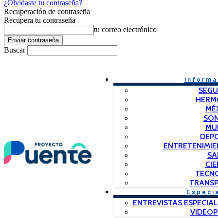
¿Olvidaste tu contraseña?
Recuperación de contraseña
Recupera tu contraseña
tu correo electrónico
Buscar
Informa
SEGU
HERM
MÉ
SO
MU
DEP
ENTRETENIMIE
SA
CIE
TECN
TRANSP
Especi
ENTREVISTAS ESPECIAL
VIDEO