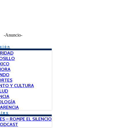
-Anuncio-
ción
RIDAD
OSILLO
XICO
NORA
NDO
ORTES
NTO Y CULTURA
LUD
NCIA
OLOGÍA
ARENCIA
ales
ES – ROMPE EL SILENCIO
PODCAST