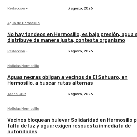
Redacción
-
3 agosto, 2026
Agua de Hermosillo
No hay tandeos en Hermosillo, es baja presión, agua 
distribuye de manera justa, contesta organismo
Redacción
-
3 agosto, 2026
Noticias Hermosillo
Aguas negras obligan a vecinos de El Sahuaro, en
Hermosillo, a buscar rutas alternas
Tadeo Cruz
-
3 agosto, 2026
Noticias Hermosillo
Vecinos bloquean bulevar Solidaridad en Hermosillo p
falta de luz y agua; exigen respuesta inmediata de
autoridades