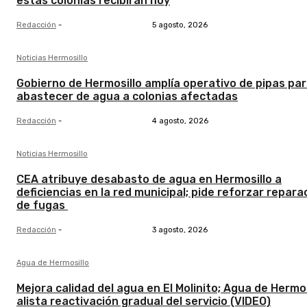
estas colonias recibirán hoy
Redacción
-
5 agosto, 2026
Noticias Hermosillo
Gobierno de Hermosillo amplía operativo de pipas pa
abastecer de agua a colonias afectadas
Redacción
-
4 agosto, 2026
Noticias Hermosillo
CEA atribuye desabasto de agua en Hermosillo a
deficiencias en la red municipal; pide reforzar repara
de fugas
Redacción
-
3 agosto, 2026
Agua de Hermosillo
Mejora calidad del agua en El Molinito; Agua de Hermos
alista reactivación gradual del servicio (VIDEO)