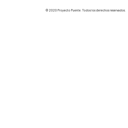
© 2020 Proyecto Puente. Todos los derechos reservados.