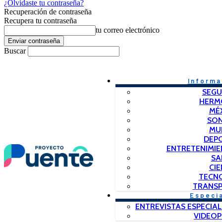
¿Olvidaste tu contraseña?
Recuperación de contraseña
Recupera tu contraseña
tu correo electrónico
Buscar
Informa
SEGU
HERM
MÉ
SO
MU
DEP
ENTRETENIMIE
SA
CIE
TECN
TRANSP
Especi
ENTREVISTAS ESPECIAL
VIDEO