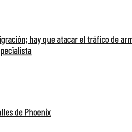
gración; hay que atacar el tráfico de ar
pecialista
alles de Phoenix