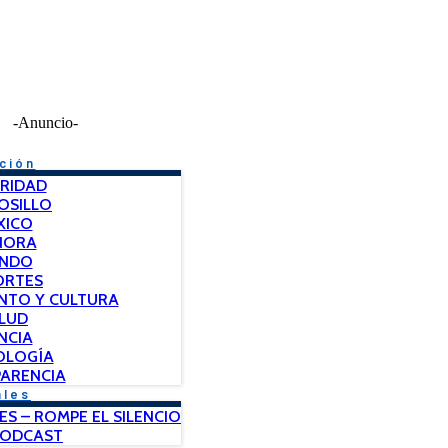
-Anuncio-
ción
RIDAD
OSILLO
XICO
NORA
NDO
ORTES
NTO Y CULTURA
LUD
NCIA
OLOGÍA
ARENCIA
ales
ES – ROMPE EL SILENCIO
PODCAST