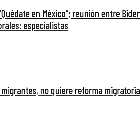
“Quédate en México”; reunión entre Bide
rales: especialistas
 migrantes, no quiere reforma migratoria