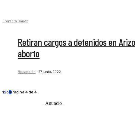
Frontera SonAz
Retiran cargos a detenidos en Ariz
aborto
Redacción
-
27 junio, 2022
1
2
3
4
Página 4 de 4
- Anuncio -