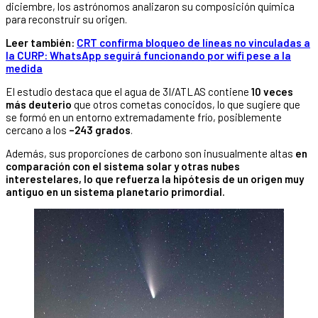
diciembre, los astrónomos analizaron su composición química
para reconstruir su origen.
Leer también:
CRT confirma bloqueo de líneas no vinculadas a
la CURP: WhatsApp seguirá funcionando por wifi pese a la
medida
El estudio destaca que el agua de 3I/ATLAS contiene
10 veces
más deuterio
que otros cometas conocidos, lo que sugiere que
se formó en un entorno extremadamente frío, posiblemente
cercano a los
–243 grados
.
Además, sus proporciones de carbono son inusualmente altas
en
comparación con el sistema solar y otras nubes
interestelares, lo que refuerza la hipótesis de un origen muy
antiguo en un sistema planetario primordial.