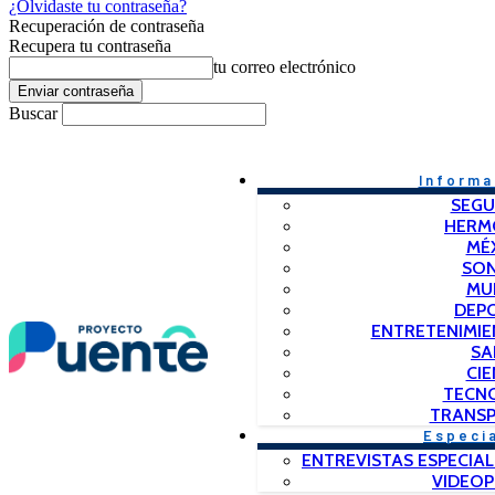
¿Olvidaste tu contraseña?
Recuperación de contraseña
Recupera tu contraseña
tu correo electrónico
Buscar
Informa
SEGU
HERM
MÉ
SO
MU
DEP
ENTRETENIMIE
SA
CIE
TECN
TRANSP
Especi
ENTREVISTAS ESPECIAL
VIDEO