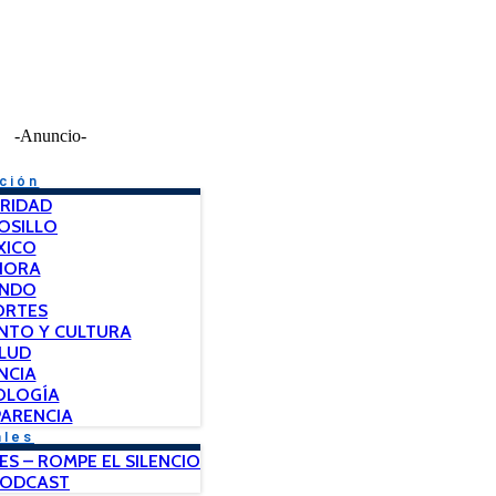
-Anuncio-
ción
RIDAD
OSILLO
XICO
NORA
NDO
ORTES
NTO Y CULTURA
LUD
NCIA
OLOGÍA
ARENCIA
ales
ES – ROMPE EL SILENCIO
PODCAST