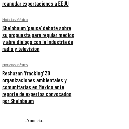
reanudar exportaciones a EEUU
Noticias México
Sheinbaum ‘pausa’ debate sobre
su propuesta para regular medios
y abre diálogo con la industria de
radio y televisión
Noticias México
Rechazan ‘fracking’ 30
organizaciones ambientales y
comunitarias en México ante
reporte de expertos convocados
por Sheinbaum
-Anuncio-