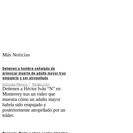
Más Noticias
Detienen a hombre señalado de
provocar muerte de adulto mayor tras
empujarlo y ser atropellado
Noticias México
Redacción
Detienen a Héctor Iván “N” en
Monterrey tras un video que
muestra cómo un adulto mayor
habría sido empujado y
posteriormente atropellado por un
tráiler.
Mercurio, Marte y otros cuatro planetas