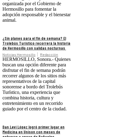
organizada por el Gobierno de
Hermosillo para fomentar la
adopción responsable y el bienestar
animal.
¿Sin planes para el fin de semana? El
Trolebús Turístico recorrerá la historia
de Hermosillo con salidas nocturnas
Noticias Hermosillo
Redacción
HERMOSILLO, Sonora.- Quienes
buscan una opción diferente para
disfrutar el fin de semana podrán
recorrer algunos de los sitios más
representativos de la capital
sonorense a bordo del Trolebús
Turístico, una experiencia que
combina historia, cultura y
entretenimiento en un recorrido
guiado por el centro de la ciudad.
Dan Levi López logró primer lugar en
Medicina en Unison con meses de
esfuerzo y apoyo de Bañuelos