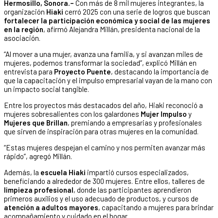
Hermosillo, Sonora.–
Con más de 8 mil mujeres integrantes, la
organización
Hiaki
cerró 2025 con una serie de logros que buscan
fortalecer la participación económica y social de las mujeres
en la región
, afirmó Alejandra Millán, presidenta nacional de la
asociación.
“Al mover a una mujer, avanza una familia, y si avanzan miles de
mujeres, podemos transformar la sociedad”, explicó Millán en
entrevista para
Proyecto Puente
, destacando la importancia de
que la capacitación y el impulso empresarial vayan de la mano con
un impacto social tangible.
Entre los proyectos más destacados del año, Hiaki reconoció a
mujeres sobresalientes con los galardones
Mujer Impulso
y
Mujeres que Brillan
, premiando a empresarias y profesionales
que sirven de inspiración para otras mujeres en la comunidad.
“Estas mujeres despejan el camino y nos permiten avanzar más
rápido”, agregó Millán.
Además, la
escuela Hiaki
impartió cursos especializados,
beneficiando a alrededor de 300 mujeres. Entre ellos, talleres de
limpieza profesional
, donde las participantes aprendieron
primeros auxilios y el uso adecuado de productos, y cursos de
atención a adultos mayores
, capacitando a mujeres para brindar
acompañamiento y cuidado en el hogar.