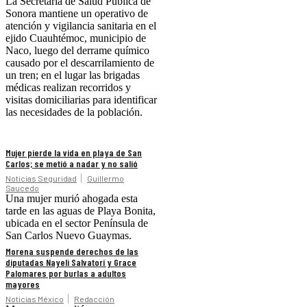
La Secretaría de Salud Pública de
Sonora mantiene un operativo de
atención y vigilancia sanitaria en el
ejido Cuauhtémoc, municipio de
Naco, luego del derrame químico
causado por el descarrilamiento de
un tren; en el lugar las brigadas
médicas realizan recorridos y
visitas domiciliarias para identificar
las necesidades de la población.
Mujer pierde la vida en playa de San
Carlos; se metió a nadar y no salió
Noticias Seguridad
Guillermo
Saucedo
Una mujer murió ahogada esta
tarde en las aguas de Playa Bonita,
ubicada en el sector Península de
San Carlos Nuevo Guaymas.
Morena suspende derechos de las
diputadas Nayeli Salvatori y Grace
Palomares por burlas a adultos
mayores
Noticias México
Redacción