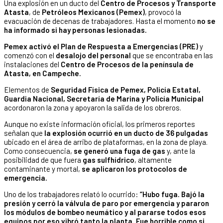
Una explosión en un ducto del
Centro de Procesos y Transporte
Atasta
, de
Petróleos Mexicanos (Pemex)
, provocó la
evacuación de decenas de trabajadores. Hasta el momento
no se
ha informado si hay personas lesionadas.
Pemex activó el Plan de Respuesta a Emergencias (PRE)
y
comenzó con el
desalojo del personal
que se encontraba en las
instalaciones del
Centro de Procesos de la península de
Atasta, en Campeche.
Elementos de
Seguridad Física de Pemex, Policía Estatal,
Guardia Nacional, Secretaría de Marina y Policía Municipal
acordonaron la zona y apoyaron la salida de los obreros.
Aunque no existe información oficial, los primeros reportes
señalan que
la explosión ocurrió en un ducto de 36 pulgadas
ubicado en el área de arribo de plataformas, en la zona de playa.
Como consecuencia,
se generó una fuga de gas
y, ante la
posibilidad de que fuera
gas sulfhídrico
, altamente
contaminante y mortal,
se aplicaron los protocolos de
emergencia.
Uno de los trabajadores relató lo ocurrido:
“Hubo fuga. Bajó la
presión y cerró la válvula de paro por emergencia y pararon
los módulos de bombeo neumático y al pararse todos esos
equipos por eso vibró tanto la planta. Fue horrible como si