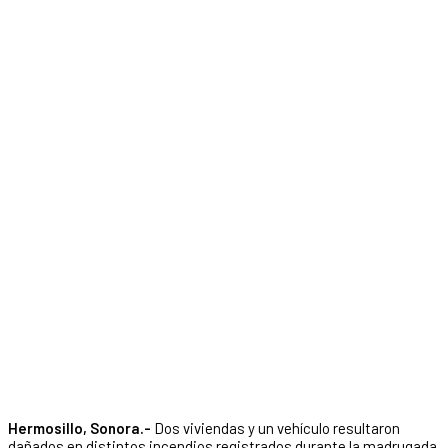
Hermosillo, Sonora.-
Dos viviendas y un vehículo resultaron
dañados en distintos incendios registrados durante la madrugada