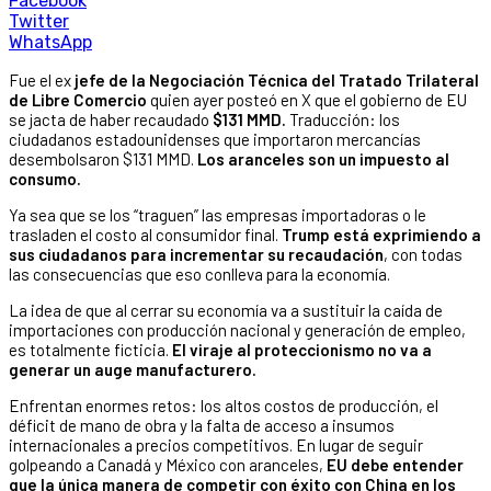
Facebook
Twitter
WhatsApp
Fue el ex
jefe de la Negociación Técnica del Tratado Trilateral
de Libre Comercio
quien ayer posteó en X que el gobierno de EU
se jacta de haber recaudado
$131 MMD.
Traducción: los
ciudadanos estadounidenses que importaron mercancías
desembolsaron $131 MMD.
Los aranceles son un impuesto al
consumo.
Ya sea que se los “traguen” las empresas importadoras o le
trasladen el costo al consumidor final.
Trump está exprimiendo a
sus ciudadanos para incrementar su recaudación
, con todas
las consecuencias que eso conlleva para la economía.
La idea de que al cerrar su economía va a sustituir la caída de
importaciones con producción nacional y generación de empleo,
es totalmente ficticia.
El viraje al proteccionismo no va a
generar un auge manufacturero.
Enfrentan enormes retos: los altos costos de producción, el
déficit de mano de obra y la falta de acceso a insumos
internacionales a precios competitivos. En lugar de seguir
golpeando a Canadá y México con aranceles,
EU debe entender
que la única manera de competir con éxito con China en los