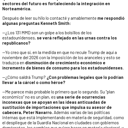
sectores del futuro es fortaleciendo la integración en
Norteamérica.
Después de leer su hilo lo contacté y amablemente
me respondió
algunas preguntas Kenneth Smith:
—¿Los 131 MMD son un golpe a los bolsillos de los
estadounidenses,
se verá reflejado en las urnas contra los
republicanos?
—Yo creo que sí, en la medida en que no recule Trump de aquí a
noviembre del 2026 con la imposición de los aranceles y esto se
traduzca en
disminución de crecimiento económico e
incremento de bienes de consumo para los estadounidenses.
—¿Cómo saldrá Trump?
¿Con problemas legales que lo podrían
llevar a la cárcel o como héroe?
—Me parece más probable lo primero que lo segundo. Su “plan
económico” no es un plan, es
una serie de ocurrencias
inconexas que se apoyan en las ideas anticuadas de
sustitución de importaciones que impulsa su asesor de
cabecera, Peter Navarro.
Además varias de las políticas
internas que está implementando en materia de seguridad, como
el despliegue de la Guardia Nacional en ciudades con gobiernos
demócratas, los cambios que quiere hacer en materia electoral, y