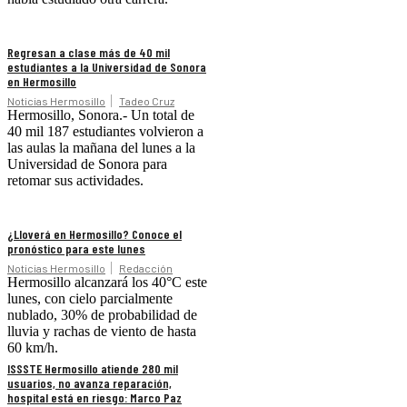
Regresan a clase más de 40 mil
estudiantes a la Universidad de Sonora
en Hermosillo
Noticias Hermosillo
Tadeo Cruz
Hermosillo, Sonora.- Un total de
40 mil 187 estudiantes volvieron a
las aulas la mañana del lunes a la
Universidad de Sonora para
retomar sus actividades.
¿Lloverá en Hermosillo? Conoce el
pronóstico para este lunes
Noticias Hermosillo
Redacción
Hermosillo alcanzará los 40°C este
lunes, con cielo parcialmente
nublado, 30% de probabilidad de
lluvia y rachas de viento de hasta
60 km/h.
ISSSTE Hermosillo atiende 280 mil
usuarios, no avanza reparación,
hospital está en riesgo: Marco Paz