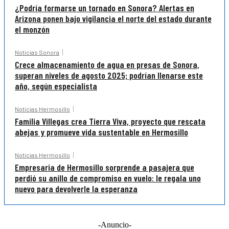
¿Podría formarse un tornado en Sonora? Alertas en
Arizona ponen bajo vigilancia el norte del estado durante
el monzón
Noticias Sonora
Crece almacenamiento de agua en presas de Sonora,
superan niveles de agosto 2025; podrían llenarse este
año, según especialista
Noticias Hermosillo
Familia Villegas crea Tierra Viva, proyecto que rescata
abejas y promueve vida sustentable en Hermosillo
Noticias Hermosillo
Empresaria de Hermosillo sorprende a pasajera que
perdió su anillo de compromiso en vuelo: le regala uno
nuevo para devolverle la esperanza
-Anuncio-