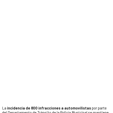
La
incidencia de 800 infracciones a automovilistas
por parte
del Departamento de Tránsito de la Policía Municipal se mantiene,