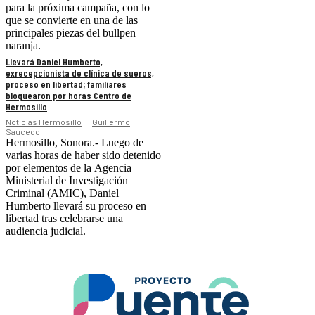
para la próxima campaña, con lo
que se convierte en una de las
principales piezas del bullpen
naranja.
Llevará Daniel Humberto,
exrecepcionista de clínica de sueros,
proceso en libertad; familiares
bloquearon por horas Centro de
Hermosillo
Noticias Hermosillo
Guillermo
Saucedo
Hermosillo, Sonora.- Luego de
varias horas de haber sido detenido
por elementos de la Agencia
Ministerial de Investigación
Criminal (AMIC), Daniel
Humberto llevará su proceso en
libertad tras celebrarse una
audiencia judicial.