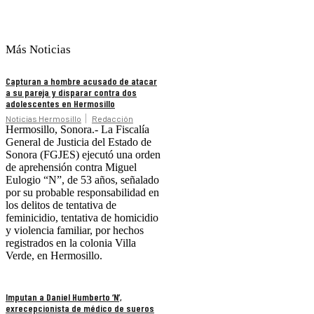
Más Noticias
Capturan a hombre acusado de atacar
a su pareja y disparar contra dos
adolescentes en Hermosillo
Noticias Hermosillo
Redacción
Hermosillo, Sonora.- La Fiscalía
General de Justicia del Estado de
Sonora (FGJES) ejecutó una orden
de aprehensión contra Miguel
Eulogio “N”, de 53 años, señalado
por su probable responsabilidad en
los delitos de tentativa de
feminicidio, tentativa de homicidio
y violencia familiar, por hechos
registrados en la colonia Villa
Verde, en Hermosillo.
Imputan a Daniel Humberto ‘N’,
exrecepcionista de médico de sueros