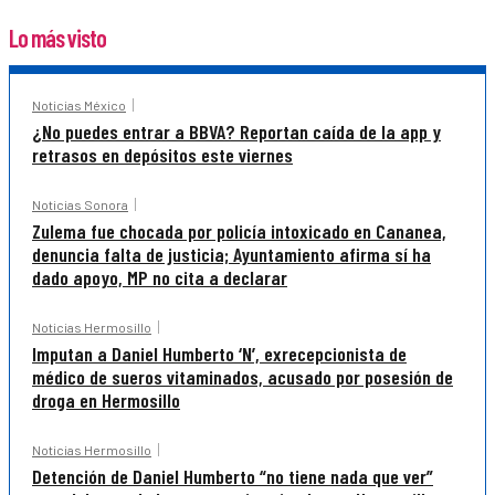
Lo más visto
Noticias México
¿No puedes entrar a BBVA? Reportan caída de la app y
retrasos en depósitos este viernes
Noticias Sonora
Zulema fue chocada por policía intoxicado en Cananea,
denuncia falta de justicia; Ayuntamiento afirma sí ha
dado apoyo, MP no cita a declarar
Noticias Hermosillo
Imputan a Daniel Humberto ‘N’, exrecepcionista de
médico de sueros vitaminados, acusado por posesión de
droga en Hermosillo
Noticias Hermosillo
Detención de Daniel Humberto “no tiene nada que ver”